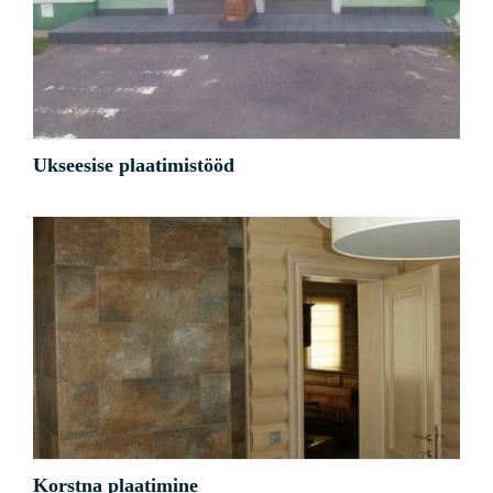
Ukseesise plaatimistööd
Kõik
Muud
Ukseesise plaatimistööd
Korstna plaatimine
Kõik
Muud
Korstna plaatimine