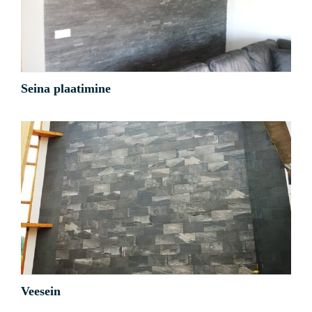
Seina plaatimine
Kõik
Muud
Seina plaatimine
Veesein
Kõik
Muud
Veesein