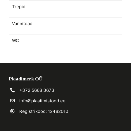
Trepid
Vannitoad
WC
Plaadimerk OÜ
+372 5668 3673
info@plaatimistood.ee
Registrikood: 12482010