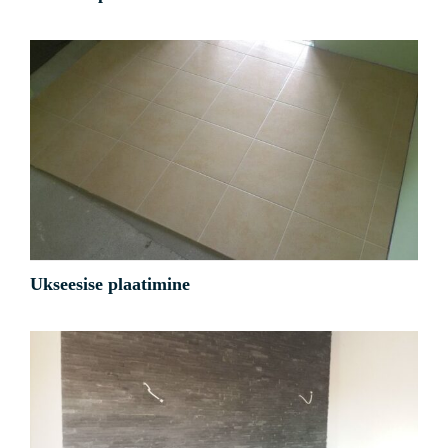
Ukseesise plaatimine
Kõik
Muud
Ukseesise plaatimine